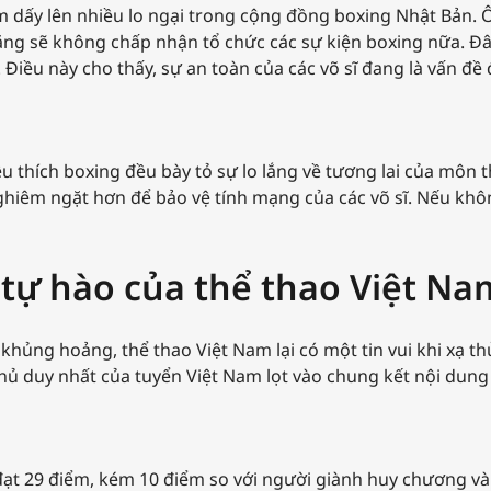
làm dấy lên nhiều lo ngại trong cộng đồng boxing Nhật Bản. 
năng sẽ không chấp nhận tổ chức các sự kiện boxing nữa. Đ
 Điều này cho thấy, sự an toàn của các võ sĩ đang là vấn đề
u thích boxing đều bày tỏ sự lo lắng về tương lai của môn 
hiêm ngặt hơn để bảo vệ tính mạng của các võ sĩ. Nếu khôn
 tự hào của thể thao Việt Na
khủng hoảng, thể thao Việt Nam lại có một tin vui khi xạ t
 thủ duy nhất của tuyển Việt Nam lọt vào chung kết nội dun
 đạt 29 điểm, kém 10 điểm so với người giành huy chương v