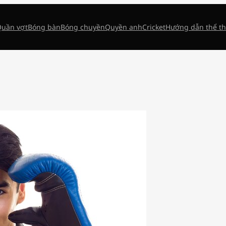
uần vợt
Bóng bàn
Bóng chuyền
Quyền anh
Cricket
Hướng dẫn thể t