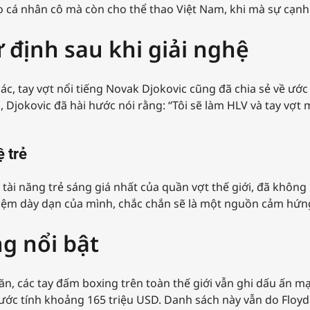
 cá nhân cô mà còn cho thể thao Việt Nam, khi mà sự cạnh 
 định sau khi giải nghệ
c, tay vợt nổi tiếng Novak Djokovic cũng đã chia sẻ về ướ
jokovic đã hài hước nói rằng: “Tôi sẽ làm HLV và tay vợt 
 trẻ
ài năng trẻ sáng giá nhất của quần vợt thế giới, đã không k
iệm dày dạn của mình, chắc chắn sẽ là một nguồn cảm hứng
g nổi bật
n, các tay đấm boxing trên toàn thế giới vẫn ghi dấu ấn m
n ước tính khoảng 165 triệu USD. Danh sách này vẫn do Floy