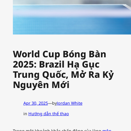
World Cup Bóng Bàn
2025: Brazil Hạ Gục
Trung Quốc, Mở Ra Kỷ
Nguyên Mới
Apr 30, 2025
—
by
Jordan White
in
Hướng dẫn thể thao
Trong một khoảnh khắc chấn động của làng
môn