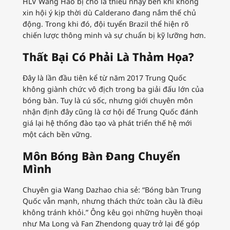
HLV Wang Hao bị cho là thiếu nhạy bén khi không
xin hội ý kịp thời dù Calderano đang nắm thế chủ
động. Trong khi đó, đội tuyển Brazil thể hiện rõ
chiến lược thông minh và sự chuẩn bị kỹ lưỡng hơn.
Thất Bại Có Phải Là Thảm Họa?
Đây là lần đầu tiên kể từ năm 2017 Trung Quốc
không giành chức vô địch trong ba giải đấu lớn của
bóng bàn. Tuy là cú sốc, nhưng giới chuyên môn
nhận định đây cũng là cơ hội để Trung Quốc đánh
giá lại hệ thống đào tạo và phát triển thế hệ mới
một cách bền vững.
Môn Bóng Bàn Đang Chuyển
Mình
Chuyên gia Wang Dazhao chia sẻ: “Bóng bàn Trung
Quốc vẫn mạnh, nhưng thách thức toàn cầu là điều
không tránh khỏi.” Ông kêu gọi những huyền thoại
như Ma Long và Fan Zhendong quay trở lại để góp