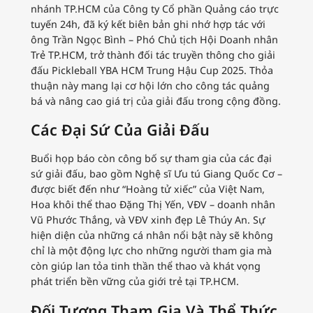
nhánh TP.HCM của Công ty Cổ phần Quảng cáo trực
tuyến 24h, đã ký kết biên bản ghi nhớ hợp tác với
ông Trần Ngọc Bình – Phó Chủ tịch Hội Doanh nhân
Trẻ TP.HCM, trở thành đối tác truyền thông cho giải
đấu Pickleball YBA HCM Trung Hậu Cup 2025. Thỏa
thuận này mang lại cơ hội lớn cho công tác quảng
bá và nâng cao giá trị của giải đấu trong cộng đồng.
Các Đại Sứ Của Giải Đấu
Buổi họp báo còn công bố sự tham gia của các đại
sứ giải đấu, bao gồm Nghệ sĩ Ưu tú Giang Quốc Cơ –
được biết đến như “Hoàng tử xiếc” của Việt Nam,
Hoa khôi thể thao Đặng Thị Yến, VĐV – doanh nhân
Vũ Phước Thắng, và VĐV xinh đẹp Lê Thúy An. Sự
hiện diện của những cá nhân nổi bật này sẽ không
chỉ là một động lực cho những người tham gia mà
còn giúp lan tỏa tinh thần thể thao và khát vọng
phát triển bền vững của giới trẻ tại TP.HCM.
Đối Tượng Tham Gia Và Thể Thức