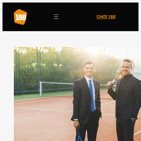
Skip
to
CHƠI 188
content