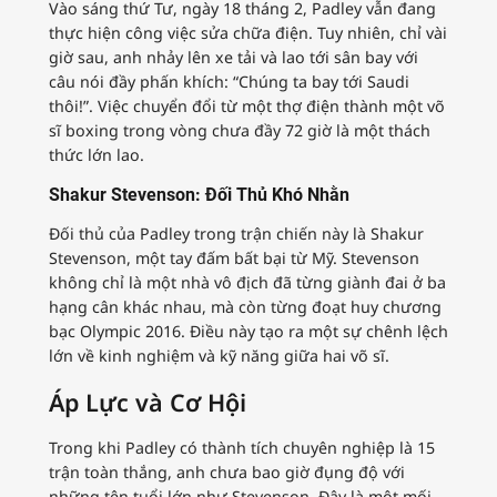
Vào sáng thứ Tư, ngày 18 tháng 2, Padley vẫn đang
thực hiện công việc sửa chữa điện. Tuy nhiên, chỉ vài
giờ sau, anh nhảy lên xe tải và lao tới sân bay với
câu nói đầy phấn khích: “Chúng ta bay tới Saudi
thôi!”. Việc chuyển đổi từ một thợ điện thành một võ
sĩ boxing trong vòng chưa đầy 72 giờ là một thách
thức lớn lao.
Shakur Stevenson: Đối Thủ Khó Nhằn
Đối thủ của Padley trong trận chiến này là Shakur
Stevenson, một tay đấm bất bại từ Mỹ. Stevenson
không chỉ là một nhà vô địch đã từng giành đai ở ba
hạng cân khác nhau, mà còn từng đoạt huy chương
bạc Olympic 2016. Điều này tạo ra một sự chênh lệch
lớn về kinh nghiệm và kỹ năng giữa hai võ sĩ.
Áp Lực và Cơ Hội
Trong khi Padley có thành tích chuyên nghiệp là 15
trận toàn thắng, anh chưa bao giờ đụng độ với
những tên tuổi lớn như Stevenson. Đây là một mối