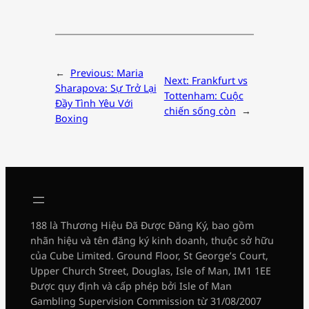
←
Previous:
Maria
Next:
Frankfurt vs
Sharapova: Sự Trở Lại
Tottenham: Cuộc
Đầy Tình Yêu Với
chiến sống còn
→
Boxing
188 là Thương Hiệu Đã Được Đăng Ký, bao gồm
nhãn hiệu và tên đăng ký kinh doanh, thuộc sở hữu
của Cube Limited. Ground Floor, St George’s Court,
Upper Church Street, Douglas, Isle of Man, IM1 1EE
Được quy định và cấp phép bởi Isle of Man
Gambling Supervision Commission từ 31/08/2007