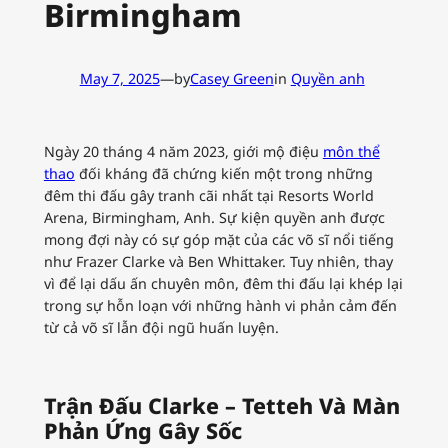
Birmingham
May 7, 2025
—
by
Casey Green
in
Quyền anh
Ngày 20 tháng 4 năm 2023, giới mộ điệu
môn thể
thao
đối kháng đã chứng kiến một trong những
đêm thi đấu gây tranh cãi nhất tại Resorts World
Arena, Birmingham, Anh. Sự kiện quyền anh được
mong đợi này có sự góp mặt của các võ sĩ nổi tiếng
như Frazer Clarke và Ben Whittaker. Tuy nhiên, thay
vì để lại dấu ấn chuyên môn, đêm thi đấu lại khép lại
trong sự hỗn loạn với những hành vi phản cảm đến
từ cả võ sĩ lẫn đội ngũ huấn luyện.
Trận Đấu Clarke – Tetteh Và Màn
Phản Ứng Gây Sốc