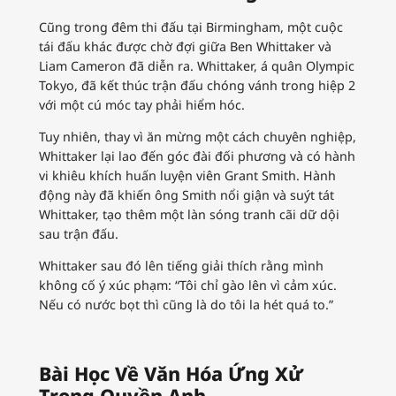
Cũng trong đêm thi đấu tại Birmingham, một cuộc
tái đấu khác được chờ đợi giữa Ben Whittaker và
Liam Cameron đã diễn ra. Whittaker, á quân Olympic
Tokyo, đã kết thúc trận đấu chóng vánh trong hiệp 2
với một cú móc tay phải hiểm hóc.
Tuy nhiên, thay vì ăn mừng một cách chuyên nghiệp,
Whittaker lại lao đến góc đài đối phương và có hành
vi khiêu khích huấn luyện viên Grant Smith. Hành
động này đã khiến ông Smith nổi giận và suýt tát
Whittaker, tạo thêm một làn sóng tranh cãi dữ dội
sau trận đấu.
Whittaker sau đó lên tiếng giải thích rằng mình
không cố ý xúc phạm: “Tôi chỉ gào lên vì cảm xúc.
Nếu có nước bọt thì cũng là do tôi la hét quá to.”
Bài Học Về Văn Hóa Ứng Xử
Trong Quyền Anh