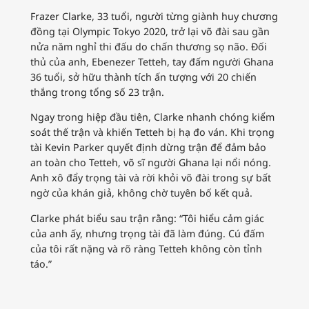
Frazer Clarke, 33 tuổi, người từng giành huy chương
đồng tại Olympic Tokyo 2020, trở lại võ đài sau gần
nửa năm nghỉ thi đấu do chấn thương sọ não. Đối
thủ của anh, Ebenezer Tetteh, tay đấm người Ghana
36 tuổi, sở hữu thành tích ấn tượng với 20 chiến
thắng trong tổng số 23 trận.
Ngay trong hiệp đầu tiên, Clarke nhanh chóng kiểm
soát thế trận và khiến Tetteh bị hạ đo ván. Khi trọng
tài Kevin Parker quyết định dừng trận để đảm bảo
an toàn cho Tetteh, võ sĩ người Ghana lại nổi nóng.
Anh xô đẩy trọng tài và rời khỏi võ đài trong sự bất
ngờ của khán giả, không chờ tuyên bố kết quả.
Clarke phát biểu sau trận rằng: “Tôi hiểu cảm giác
của anh ấy, nhưng trọng tài đã làm đúng. Cú đấm
của tôi rất nặng và rõ ràng Tetteh không còn tỉnh
táo.”