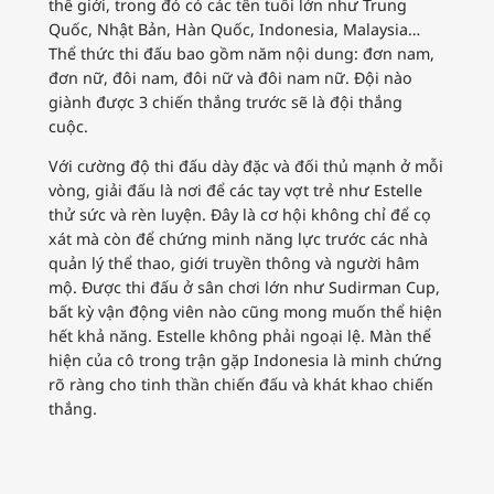
thế giới, trong đó có các tên tuổi lớn như Trung
Quốc, Nhật Bản, Hàn Quốc, Indonesia, Malaysia…
Thể thức thi đấu bao gồm năm nội dung: đơn nam,
đơn nữ, đôi nam, đôi nữ và đôi nam nữ. Đội nào
giành được 3 chiến thắng trước sẽ là đội thắng
cuộc.
Với cường độ thi đấu dày đặc và đối thủ mạnh ở mỗi
vòng, giải đấu là nơi để các tay vợt trẻ như Estelle
thử sức và rèn luyện. Đây là cơ hội không chỉ để cọ
xát mà còn để chứng minh năng lực trước các nhà
quản lý thể thao, giới truyền thông và người hâm
mộ. Được thi đấu ở sân chơi lớn như Sudirman Cup,
bất kỳ vận động viên nào cũng mong muốn thể hiện
hết khả năng. Estelle không phải ngoại lệ. Màn thể
hiện của cô trong trận gặp Indonesia là minh chứng
rõ ràng cho tinh thần chiến đấu và khát khao chiến
thắng.