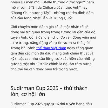
nhiều sự mến mộ. Estelle thường được người hâm
mộ ví von là “Shida Chiharu của nước Anh” hay
“Zhang Chi phương Tây” – những cái tên đình đám
của cầu lông Nhật Bản và Trung Quốc.
Giới chuyên môn đánh giá cô là một nhân tố sẽ
đóng vai trò quan trọng trong tương lai gần của đội
tuyển Anh. Cô là đại diện cho lớp vận động viên mới
– trẻ trung, năng động và tự tin vươn ra thế giới.
Trong bối cảnh
thể thao Việt Nam
ngày càng quan
tâm đến các môn thi đấu mang tính chiến thuật và
kỹ thuật cao như cầu lông, sự xuất hiện của những
gương mặt như Estelle chính là nguồn cảm hứng
cho thế hệ vận động viên trẻ trong nước.
Sudirman Cup 2025 – thử thách
lớn, cơ hội lớn
Sudirman Cup 2025 quy tụ 16 đội tuyển hàng đầu