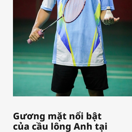
Gương mặt nổi bật
của cầu lông Anh tại