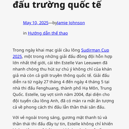
đấu trường quốc tế
May 10, 2025
—
by
Jamie Johnson
in
Hướng dẫn thể thao
Trong ngày khai mạc giải cầu lôn
g
Sudirman Cup
2025
, mộ
t trong những giải đấu đồng đội hỗn hợp
lớn nhất thế giới, cái tên Estelle Van Leeuwen đã
nhanh chóng thu hút sự chú ý không chỉ của khán
giả mà còn cả giới truyền thông quốc tế. Giải đấu
diễn ra từ ngày 27 tháng 4 đến ngày 4 tháng 5 tại
nhà thi đấu Fenghuang, thành phố Hạ Môn, Trung
Quốc. Estelle, tay vợt sinh năm 2004, đại diện cho
đội tuyển cầu lông Anh, đã có màn ra mắt ấn tượng
cả về phong cách thi đấu lẫn thần thái sân đấu.
Với vẻ ngoài trong sáng, gương mặt thanh tú và
thần thái thi đấu đầy tự tin, Estelle không chỉ khiến